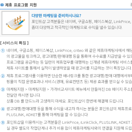
다양한 마케팅을 준비하시나요?
포인트샵 고객분들은 네이버, 구글쇼핑, 페이스북샵, LinkPrice,
좀더 다양하고 적극적인 마케팅으로 수익을 낼수 있습니다.
[ 서비스의 특징 ]
네이버, 구글쇼핑, 페이스북샵, LinkPrice, criteo 와 같은 제휴마케팅사에서
①
의 광고물을 링크하고, 광고대행/판매대행 등을 통화여 수수료를 지급받을 수 있
프로그램을 공급하는 등 일련의 제휴업무를 대행하는 신개념 제휴마케팅 서비스를
제휴 사이트를 통해서 실적이 발생하였을 때 광고비를 지급하는 것이 특징입니다.
제휴 프로그램사를 이용하면 단순한 배너링크를 통한 광고대행/판매 대행에서부
②
핑몰의 직접 운영효과나 서비스(경매, 유료컨텐츠 등) 제공 효과를 얻으실 수 있습
마케팅지원 > 마케팅지원 > 가격비교사이트 메뉴에서 만들어진 DB 페이지 주
③
전달만 하시면 됩니다.
상품 DB 를 만드느라 고생하지 마세요. 포인트샵이 한번에 해결해 드립니다.
광고대행/판매대행 등을 통해 수익을 내고자 하시는 분들은 포인트샵의 제휴프로그램사인 Li
④
PLUSLINK, ADKET를 통해 마케팅을 할 수 있습니다
포인트샵을 이용하시는 고객분들은 LinkPrice, iLinkClick, PLUSLINK, A
⑤
실 경우 별도의 작업단계나 추가 비용 없이 제휴마케팅사와의 연결을 지원해 드립