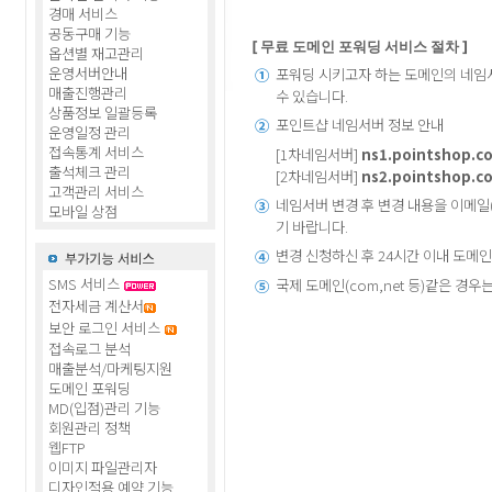
경매 서비스
공동구매 기능
[ 무료 도메인 포워딩 서비스 절차 ]
옵션별 재고관리
운영서버안내
포워딩 시키고자 하는 도메인의 네임
①
매출진행관리
수 있습니다.
상품정보 일괄등록
포인트샵 네임서버 정보 안내
②
운영일정 관리
접속통계 서비스
[1차네임서버]
ns1.pointshop.co
출석체크 관리
[2차네임서버]
ns2.pointshop.co
고객관리 서비스
네임서버 변경 후 변경 내용을 이메일(se
③
모바일 상점
기 바랍니다.
변경 신청하신 후 24시간 이내 도메
④
SMS 서비스
국제 도메인(com,net 등)같은 경우
⑤
전자세금 계산서
보안 로그인 서비스
접속로그 분석
매출분석/마케팅지원
도메인 포워딩
MD(입점)관리 기능
회원관리 정책
웹FTP
이미지 파일관리자
디자인적용 예약 기능