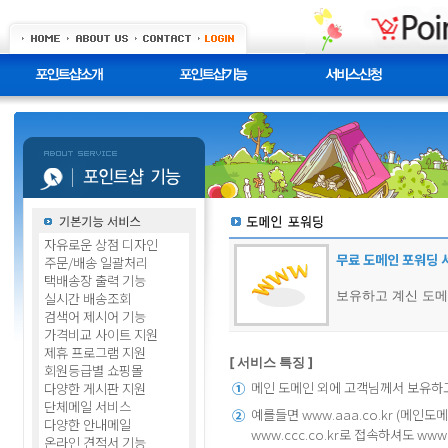
자유로운 상점 디자인
무료 도메인 포워딩 서
주문/배송 일괄처리
택배송장 출력 기능
보유하고 계신 도
실시간 배송조회
검색어 제시어 기능
가격비교 사이트 지원
제휴 프로그램 지원
[ 서비스 특징 ]
회원등급별 쇼핑몰
메인 도메인 외에 고객님께서 보유하
다양한 게시판 지원
①
단체메일 서비스
예를들면 www.aaa.co.kr (메인도
②
다양한 안내메일
www.ccc.co.kr로 접속하셔도 w
온라인 견적서 기능