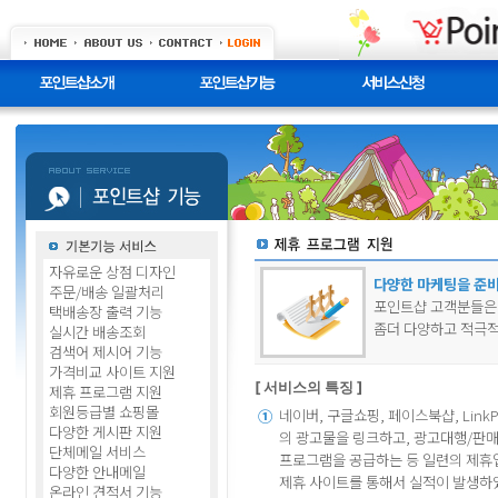
자유로운 상점 디자인
다양한 마케팅을 준
주문/배송 일괄처리
포인트샵 고객분들은 네이
택배송장 출력 기능
좀더 다양하고 적극적
실시간 배송조회
검색어 제시어 기능
가격비교 사이트 지원
[ 서비스의 특징 ]
제휴 프로그램 지원
회원등급별 쇼핑몰
네이버, 구글쇼핑, 페이스북샵, Link
①
다양한 게시판 지원
의 광고물을 링크하고, 광고대행/판
단체메일 서비스
프로그램을 공급하는 등 일련의 제휴
다양한 안내메일
제휴 사이트를 통해서 실적이 발생하
온라인 견적서 기능