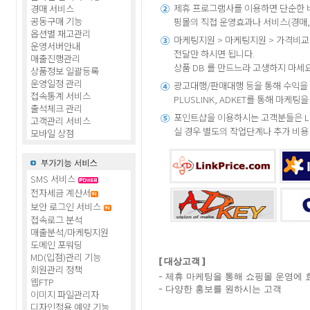
제휴 프로그램사를 이용하면 단순한 
경매 서비스
②
공동구매 기능
핑몰의 직접 운영효과나 서비스(경매,
옵션별 재고관리
마케팅지원 > 마케팅지원 > 가격비
③
운영서버안내
전달만 하시면 됩니다.
매출진행관리
상품 DB 를 만드느라 고생하지 마세
상품정보 일괄등록
운영일정 관리
광고대행/판매대행 등을 통해 수익을 내고
④
접속통계 서비스
PLUSLINK, ADKET를 통해 마케팅
출석체크 관리
포인트샵을 이용하시는 고객분들은 LinkPr
⑤
고객관리 서비스
실 경우 별도의 작업단계나 추가 비용
모바일 상점
SMS 서비스
전자세금 계산서
보안 로그인 서비스
접속로그 분석
매출분석/마케팅지원
도메인 포워딩
MD(입점)관리 기능
[ 대상고객 ]
회원관리 정책
- 제휴 마케팅을 통해 쇼핑몰 운영에
웹FTP
- 다양한 홍보를 원하시는 고객
이미지 파일관리자
디자인적용 예약 기능