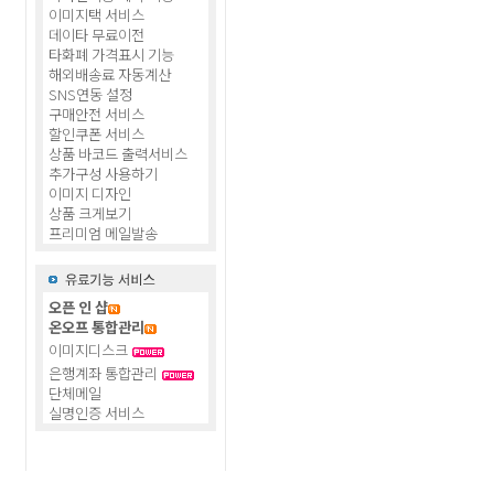
이미지택 서비스
데이타 무료이전
타화폐 가격표시 기능
해외배송료 자동계산
SNS연동 설정
구매안전 서비스
할인쿠폰 서비스
상품 바코드 출력서비스
추가구성 사용하기
이미지 디자인
상품 크게보기
프리미엄 메일발송
오픈 인 샵
온오프 통합관리
이미지디스크
은행계좌 통합관리
단체메일
실명인증 서비스