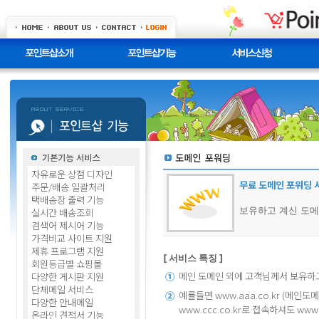
자유로운 상점 디자인
무료 도메인 포워딩 서
주문/배송 일괄처리
택배송장 출력 기능
보유하고 계신 도
실시간 배송조회
검색어 제시어 기능
가격비교 사이트 지원
제휴 프로그램 지원
[ 서비스 특징 ]
회원등급별 쇼핑몰
메인 도메인 외에 고객님께서 보유하
다양한 게시판 지원
①
단체메일 서비스
예를들면 www.aaa.co.kr (메인도
②
다양한 안내메일
www.ccc.co.kr로 접속하셔도 w
온라인 견적서 기능