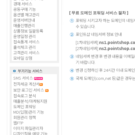
경매 서비스
공동구매 기능
[ 무료 도메인 포워딩 서비스 절차 ]
옵션별 재고관리
운영서버안내
포워딩 시키고자 하는 도메인의 네임
①
매출진행관리
수 있습니다.
상품정보 일괄등록
포인트샵 네임서버 정보 안내
②
운영일정 관리
접속통계 서비스
[1차네임서버]
ns1.pointshop.co
출석체크 관리
[2차네임서버]
ns2.pointshop.co
고객관리 서비스
네임서버 변경 후 변경 내용을 이메일(se
③
모바일 상점
기 바랍니다.
변경 신청하신 후 24시간 이내 도메
④
SMS 서비스
국제 도메인(com,net 등)같은 경우
⑤
전자세금 계산서
보안 로그인 서비스
접속로그 분석
매출분석/마케팅지원
도메인 포워딩
MD(입점)관리 기능
회원관리 정책
웹FTP
이미지 파일관리자
디자인적용 예약 기능